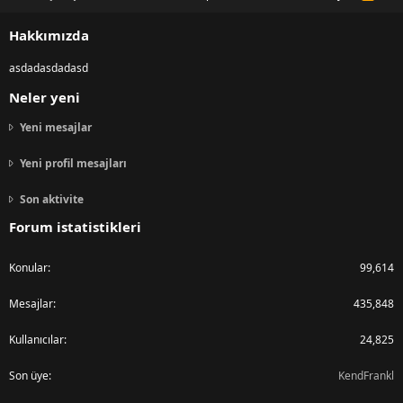
S
S
Hakkımızda
asdadasdadasd
Neler yeni
Yeni mesajlar
Yeni profil mesajları
Son aktivite
Forum istatistikleri
Konular
99,614
Mesajlar
435,848
Kullanıcılar
24,825
Son üye
KendFrankl