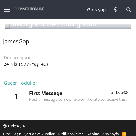
Giriş yap
TheKnightOnline Coming Soon
JamesGop
Doğum günü
24 Nis 1977 (Yaş: 49)
Geçerli ödüller
First Message
21 Eki 2024
1
Post a message somewhere on the site to receive this.
Türkçe (TR)
Bize ulaşın
Şartlar ve kurallar
Gizlilik politikası
Yardım
Ana sayfa
R