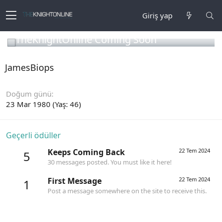
Giriş yap
TheKnightOnline Coming Soon
JamesBiops
Doğum günü
23 Mar 1980 (Yaş: 46)
Geçerli ödüller
Keeps Coming Back
22 Tem 2024
5
30 messages posted. You must like it here!
First Message
22 Tem 2024
1
Post a message somewhere on the site to receive this.