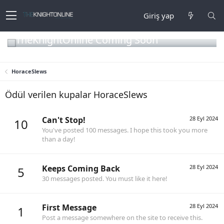
Giriş yap
TheKnightOnline Coming Soon
HoraceSlews
Ödül verilen kupalar HoraceSlews
Can't Stop!
28 Eyl 2024
10
You've posted 100 messages. I hope this took you more
than a day!
Keeps Coming Back
28 Eyl 2024
5
30 messages posted. You must like it here!
First Message
28 Eyl 2024
1
Post a message somewhere on the site to receive this.