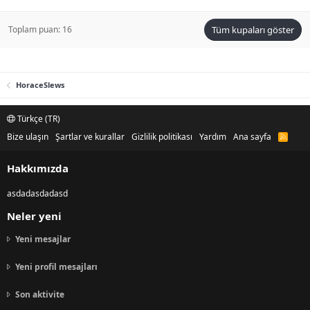
Toplam puan: 16
Tüm kupaları göster
HoraceSlews
Türkçe (TR)
Bize ulaşın
Şartlar ve kurallar
Gizlilik politikası
Yardım
Ana sayfa
R
S
S
Hakkımızda
asdadasdadasd
Neler yeni
Yeni mesajlar
Yeni profil mesajları
Son aktivite