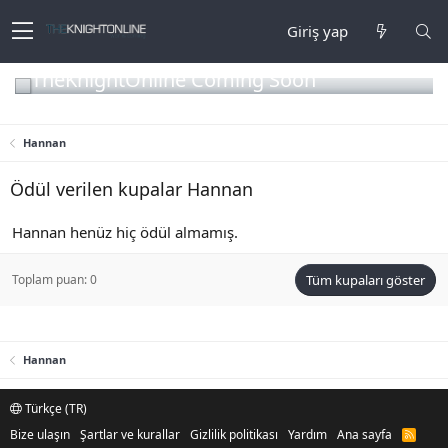
Giriş yap
TheKnightOnline Coming Soon
Hannan
Ödül verilen kupalar Hannan
Hannan henüz hiç ödül almamış.
Toplam puan: 0
Tüm kupaları göster
Hannan
Türkçe (TR)
Bize ulaşın
Şartlar ve kurallar
Gizlilik politikası
Yardım
Ana sayfa
R
S