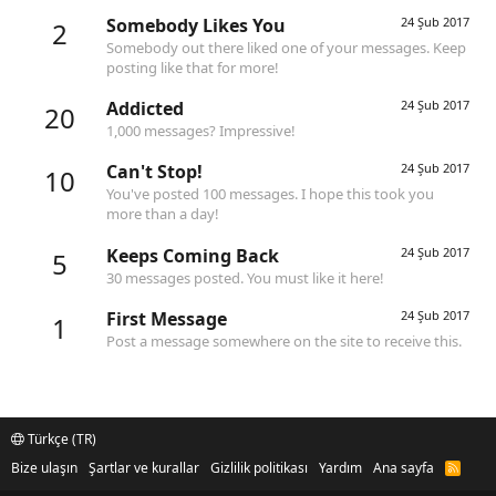
Somebody Likes You
24 Şub 2017
2
Somebody out there liked one of your messages. Keep
posting like that for more!
Addicted
24 Şub 2017
20
1,000 messages? Impressive!
Can't Stop!
24 Şub 2017
10
You've posted 100 messages. I hope this took you
more than a day!
Keeps Coming Back
24 Şub 2017
5
30 messages posted. You must like it here!
First Message
24 Şub 2017
1
Post a message somewhere on the site to receive this.
Türkçe (TR)
Bize ulaşın
Şartlar ve kurallar
Gizlilik politikası
Yardım
Ana sayfa
R
S
S