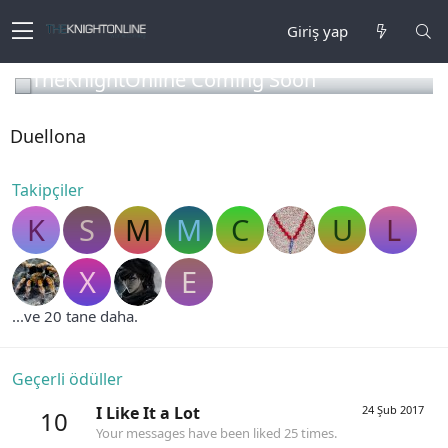
Giriş yap
TheKnightOnline Coming Soon
Duellona
Takipçiler
K
S
M
M
C
U
L
X
E
...ve 20 tane daha.
Geçerli ödüller
I Like It a Lot
24 Şub 2017
10
Your messages have been liked 25 times.