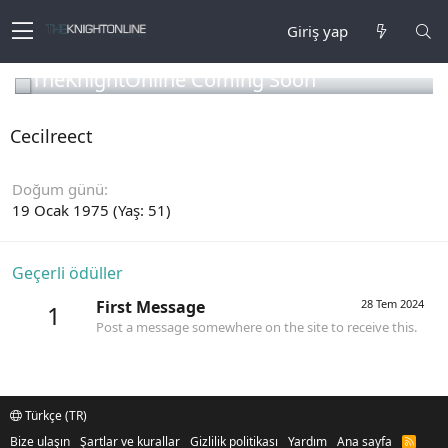
Giriş yap
TheKnightOnline Coming Soon
Cecilreect
Doğum günü
19 Ocak 1975 (Yaş: 51)
Geçerli ödüller
First Message
28 Tem 2024
1
Post a message somewhere on the site to receive this.
Türkçe (TR)
Bize ulaşın
Şartlar ve kurallar
Gizlilik politikası
Yardım
Ana sayfa
R