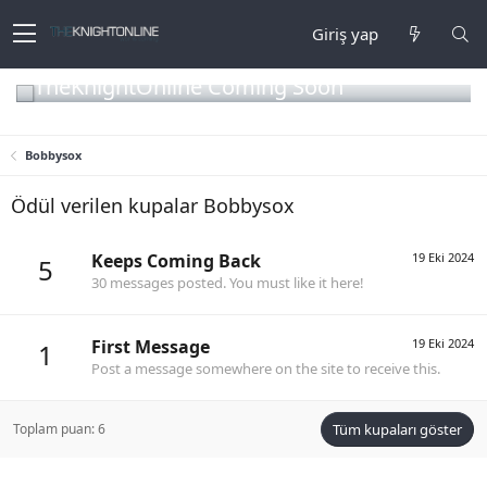
Giriş yap
TheKnightOnline Coming Soon
Bobbysox
Ödül verilen kupalar Bobbysox
Keeps Coming Back
19 Eki 2024
5
30 messages posted. You must like it here!
First Message
19 Eki 2024
1
Post a message somewhere on the site to receive this.
Toplam puan: 6
Tüm kupaları göster