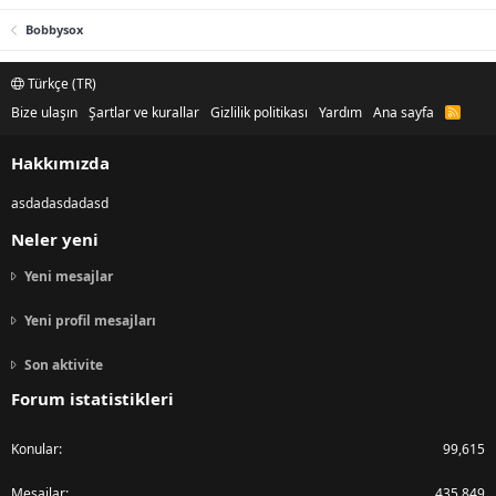
Bobbysox
Türkçe (TR)
Bize ulaşın
Şartlar ve kurallar
Gizlilik politikası
Yardım
Ana sayfa
R
S
S
Hakkımızda
asdadasdadasd
Neler yeni
Yeni mesajlar
Yeni profil mesajları
Son aktivite
Forum istatistikleri
Konular
99,615
Mesajlar
435,849