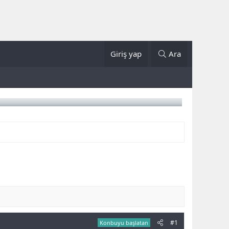
Giriş yap
Ara
#1
Konbuyu başlatan