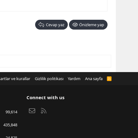
Cevap yaz
Önizleme yap
artlar ve kurallar
Gizlilik politikası
Yardım
Ana sayfa
R
S
S
Connect with us
Bize ulaşın
RSS
99,614
435,848
24,825