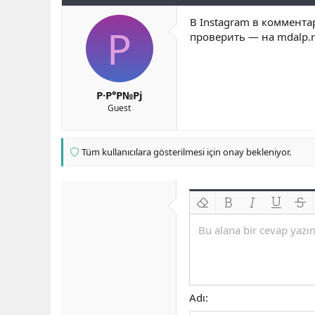
b
ı
e
В Instagram в коммент
a
ç
r
Р
проверить — на mdalp.r
ş
t
l
a
a
r
t
i
a
h
Р·Р°Р№Рј
n
i
Guest
Tüm kullanıcılara gösterilmesi için onay bekleniyor.
Biçimlendirmeyi kaldır
Kalın
Yatık
Altını çiz
Üzeri
Bu alana bir cevap yazın.
Adı