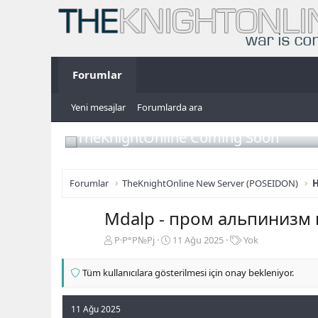
Forumlar
Yeni mesajlar
Forumlarda ara
TheKnightOnline Coming Soon
Forumlar
TheKnightOnline New Server (POSEIDON)
H
Mdalp - пром альпинизм
K
B
E
Р·Р°Р№Рј
11 Ağu 2025
Yok
o
a
t
n
ş
i
Tüm kullanıcılara gösterilmesi için onay bekleniyor.
b
l
k
u
a
e
y
n
t
11 Ağu 2025
u
g
l