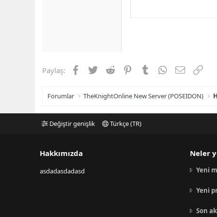
Facebook
Twitter
Reddit
Pinterest
Tumblr
WhatsApp
E-posta
Link
Paylaş:
Forumlar
TheKnightOnline New Server (POSEIDON)
H
Değiştir genişlik
Türkçe (TR)
Hakkımızda
Neler y
Yeni m
asdadasdadasd
Yeni p
Son ak