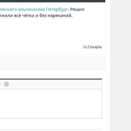
ленного альпинизма Петербург
. Решил
лнили всё чётко и без нареканий.
Cevapla
laklar
BB kodunu değiştir