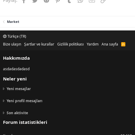
Paylaş:
Market
Türkçe (TR)
Bize ulaşın
Şartlar ve kurallar
Gizlilik politikası
Yardım
Ana sayfa
R
S
S
Hakkımızda
asdadasdadasd
Neler yeni
Yeni mesajlar
Yeni profil mesajları
Son aktivite
Forum istatistikleri