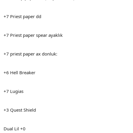
n
i
+7 Priest paper dd
+7 Priest paper spear ayaklık
+7 priest paper ax donluk:
+6 Hell Breaker
+7 Lugias
+3 Quest Shield
Dual Lil +0