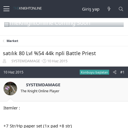
Giriş yap
TheKnightOnline Coming Soon
Market
satılık 80 Lvl %54 44k npli Battle Priest
K
B
SYSTEMDAMAGE
10 Haz 2015
o
a
n
ş
10 Haz 2015
#1
Konbuyu başlatan
b
l
u
a
SYSTEMDAMAGE
y
n
The Knight Online Player
u
g
b
ı
a
ç
ş
t
Itemler :
l
a
a
r
t
i
+7 Str/Hp paper set (1x pad +8 str)
a
h