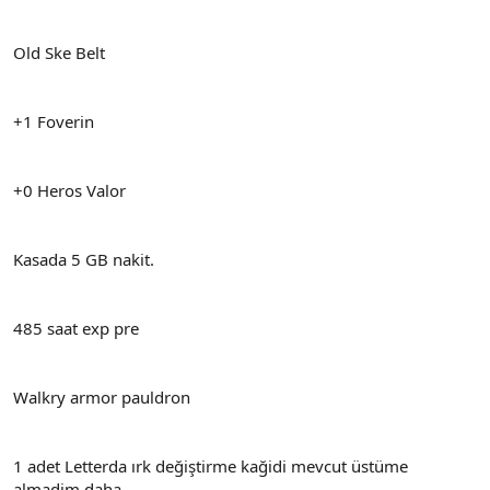
Old Ske Belt
+1 Foverin
+0 Heros Valor
Kasada 5 GB nakit.
485 saat exp pre
Walkry armor pauldron
1 adet Letterda ırk değiştirme kağidi mevcut üstüme
almadim daha.