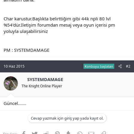
Char karustur.Başlıkta belirttiğim gibi 44k npli 80 lvl
%54'dür.Iletişim forumdan mesaj veya oyun içerisi pm
yoluyla ulaşabilirsiniz
PM : SYSTEMDAMAGE
10 Haz 2015
#2
Konbuyu başlatan
SYSTEMDAMAGE
The Knight Online Player
Güncel.......
Cevap yazmak için giriş yap yada kayıt ol.
Facebook
Twitter
Reddit
Pinterest
Tumblr
WhatsApp
E-posta
Link