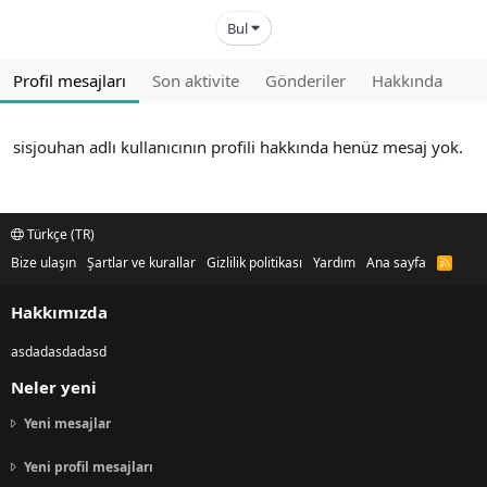
Bul
Profil mesajları
Son aktivite
Gönderiler
Hakkında
sisjouhan adlı kullanıcının profili hakkında henüz mesaj yok.
Türkçe (TR)
Bize ulaşın
Şartlar ve kurallar
Gizlilik politikası
Yardım
Ana sayfa
R
S
S
Hakkımızda
asdadasdadasd
Neler yeni
Yeni mesajlar
Yeni profil mesajları