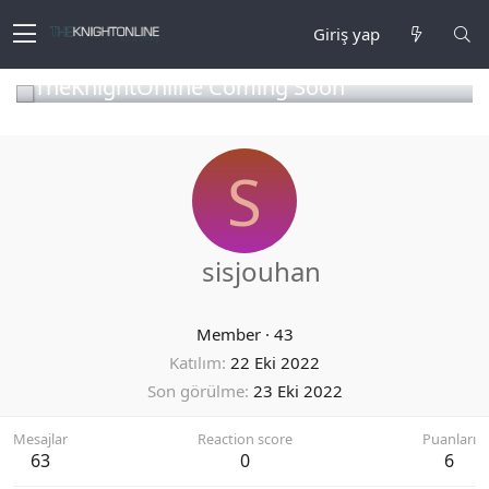
Giriş yap
TheKnightOnline Coming Soon
S
sisjouhan
Member
·
43
Katılım
22 Eki 2022
Son görülme
23 Eki 2022
Mesajlar
Reaction score
Puanları
63
0
6