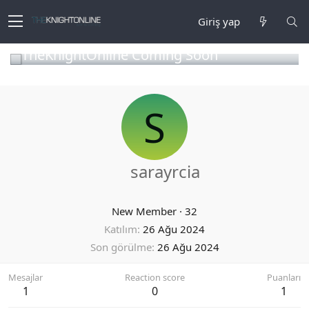
Giriş yap
TheKnightOnline Coming Soon
S
sarayrcia
New Member
·
32
Katılım
26 Ağu 2024
Son görülme
26 Ağu 2024
Mesajlar
Reaction score
Puanları
1
0
1