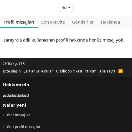
Bul
Profil mesajları
Son aktivite
Gönderiler
Hakkında
sarayrcia adlı kullanıcının profili hakkında henüz mesaj yok.
Türkçe (TR)
Bize ulaşın
Şartlar ve kurallar
Gizlilik politikası
Yardım
Ana sayfa
R
S
S
Hakkımızda
asdadasdadasd
Neler yeni
Yeni mesajlar
Yeni profil mesajları