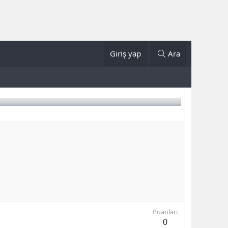
Giriş yap
Ara
Puanları
0