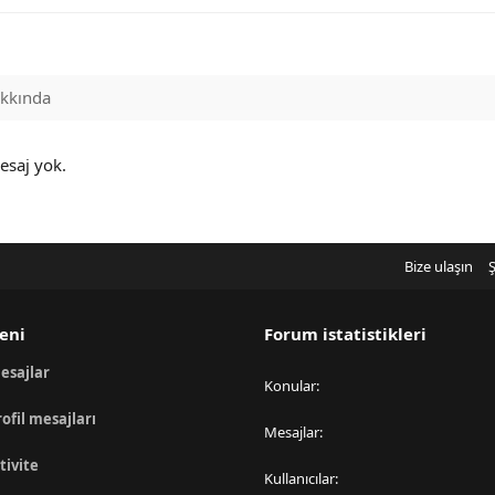
kkında
esaj yok.
Bize ulaşın
Ş
eni
Forum istatistikleri
esajlar
Konular
rofil mesajları
Mesajlar
tivite
Kullanıcılar