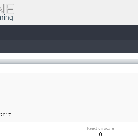
7
 2017
Reaction score
0