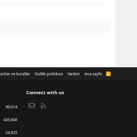
artlar ve kurallar
Gizlilik politikası
Yardım
Ana sayfa
R
S
S
Connect with us
Bize ulaşın
RSS
99,614
435,848
24,825