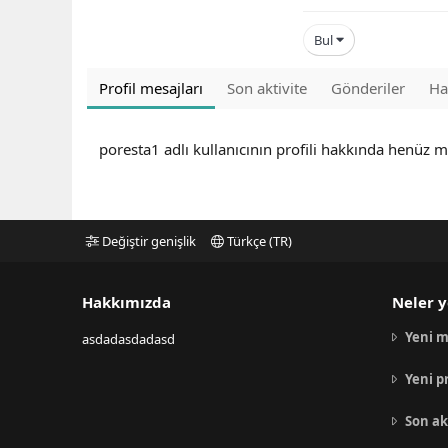
Bul
Profil mesajları
Son aktivite
Gönderiler
Ha
poresta1 adlı kullanıcının profili hakkında henüz m
Değiştir genişlik
Türkçe (TR)
Hakkımızda
Neler y
Yeni m
asdadasdadasd
Yeni p
Son ak