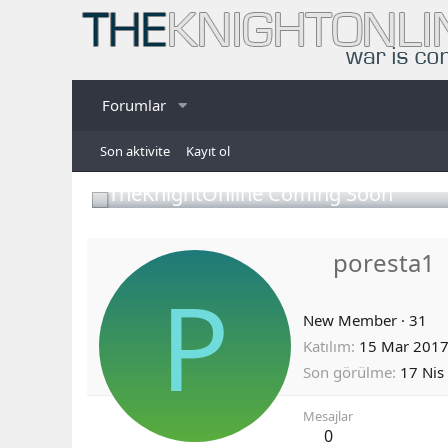
Forumlar
Son aktivite
Kayıt ol
TheKnightOnline Coming Soon
poresta1
P
New Member
·
31
Katılım
15 Mar 201
Son görülme
17 Nis
Mesajlar
0