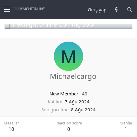
Giriş yap
TheKnightOnline Coming Soon
M
Michaelcargo
New Member
·
49
Katılım
7 Ağu 2024
Son görülme
8 Ağu 2024
Mesajlar
Reaction score
Puanları
10
0
1