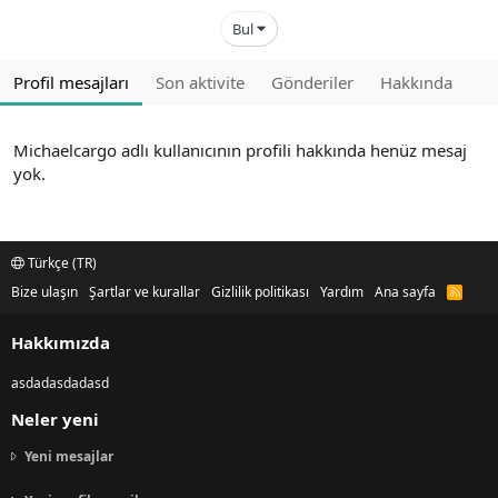
Bul
Profil mesajları
Son aktivite
Gönderiler
Hakkında
Michaelcargo adlı kullanıcının profili hakkında henüz mesaj
yok.
Türkçe (TR)
Bize ulaşın
Şartlar ve kurallar
Gizlilik politikası
Yardım
Ana sayfa
R
S
S
Hakkımızda
asdadasdadasd
Neler yeni
Yeni mesajlar