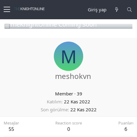
Giriş yap
TheKnightOnline Coming Soon
M
meshokvn
Member
·
39
Katılım
22 Kas 2022
Son görülme
22 Kas 2022
Mesajlar
Reaction score
Puanları
55
0
6