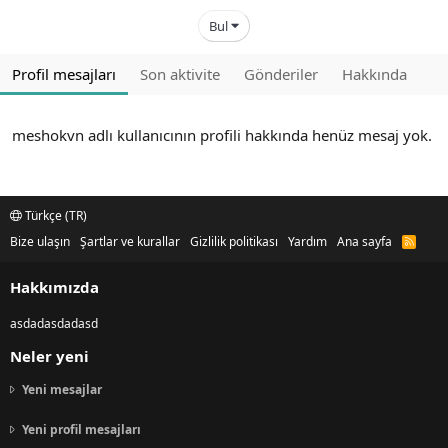
Bul
Profil mesajları
Son aktivite
Gönderiler
Hakkında
meshokvn adlı kullanıcının profili hakkında henüz mesaj yok.
Türkçe (TR)
Bize ulaşın
Şartlar ve kurallar
Gizlilik politikası
Yardım
Ana sayfa
R
S
S
Hakkımızda
asdadasdadasd
Neler yeni
Yeni mesajlar
Yeni profil mesajları