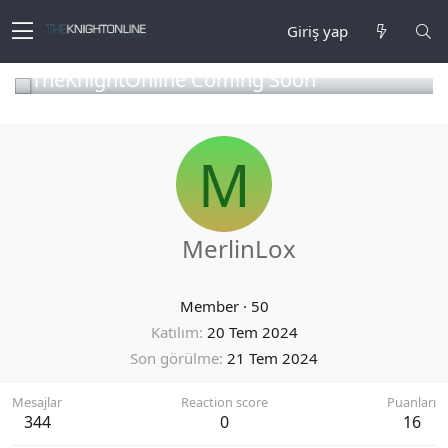
Giriş yap
TheKnightOnline Coming Soon
M
MerlinLox
Member
·
50
Katılım
20 Tem 2024
Son görülme
21 Tem 2024
Mesajlar
Reaction score
Puanları
344
0
16