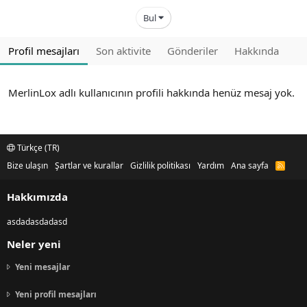
Bul
Profil mesajları
Son aktivite
Gönderiler
Hakkında
MerlinLox adlı kullanıcının profili hakkında henüz mesaj yok.
Türkçe (TR)
Bize ulaşın
Şartlar ve kurallar
Gizlilik politikası
Yardım
Ana sayfa
R
S
S
Hakkımızda
asdadasdadasd
Neler yeni
Yeni mesajlar
Yeni profil mesajları