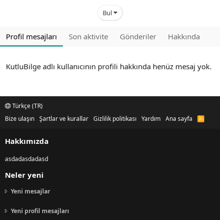
Bul
Profil mesajları
Son aktivite
Gönderiler
Hakkında
KutluBilge adlı kullanıcının profili hakkında henüz mesaj yok.
Türkçe (TR)
Bize ulaşın
Şartlar ve kurallar
Gizlilik politikası
Yardım
Ana sayfa
R
S
S
Hakkımızda
asdadasdadasd
Neler yeni
Yeni mesajlar
Yeni profil mesajları