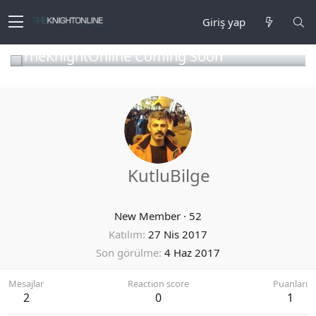
Giriş yap
TheKnightOnline Coming Soon
KutluBilge
New Member
·
52
Katılım
27 Nis 2017
Son görülme
4 Haz 2017
Mesajlar
Reaction score
Puanları
2
0
1