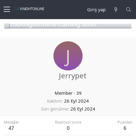
Giriş yap
TheKnightOnline Coming Soon
J
Jerrypet
Member
·
39
Katılım
26 Eyl 2024
Son görülme
26 Eyl 2024
Mesajlar
Reaction score
Puanları
47
0
6