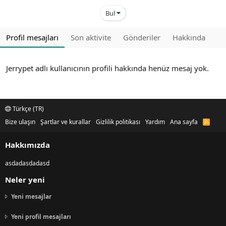
Bul
Profil mesajları
Son aktivite
Gönderiler
Hakkında
Jerrypet adlı kullanıcının profili hakkında henüz mesaj yok.
Türkçe (TR)
Bize ulaşın
Şartlar ve kurallar
Gizlilik politikası
Yardım
Ana sayfa
R
S
S
Hakkımızda
asdadasdadasd
Neler yeni
Yeni mesajlar
Yeni profil mesajları