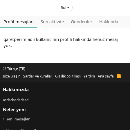
Bul
Profil mesajları
Son aktivite
Gönderiler
Hakkında
garetperrm adlı kullanıcının profili hakkında henüz mesaj
yok.
Türkçe (TR)
Bize ulaşın
Şartlar ve kurallar
Gizlilik politikası
Yardım
Ana sayfa
R
S
S
Hakkımızda
asdadasdadasd
Neler yeni
Yeni mesajlar