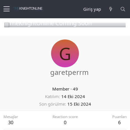
Giriş yap
TheKnightOnline Coming Soon
G
garetperrm
Member
·
49
Katılım
14 Eki 2024
Son görülme
15 Eki 2024
Mesajlar
Reaction score
Puanları
30
0
6