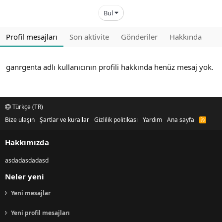
Bul
Profil mesajları
Son aktivite
Gönderiler
Hakkında
ganrgenta adlı kullanıcının profili hakkında henüz mesaj yok.
Türkçe (TR)
Bize ulaşın
Şartlar ve kurallar
Gizlilik politikası
Yardım
Ana sayfa
R
S
S
Hakkımızda
asdadasdadasd
Neler yeni
Yeni mesajlar
Yeni profil mesajları