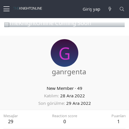
Giriş yap
TheKnightOnline Coming Soon
G
ganrgenta
New Member
·
49
Katılım
28 Ara 2022
Son görülme
29 Ara 2022
Mesajlar
Reaction score
Puanları
29
0
1