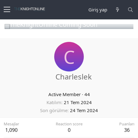
Giriş yap
TheKnightOnline Coming Soon
C
Charleslek
Active Member
·
44
Katılım
21 Tem 2024
Son görülme
24 Tem 2024
Mesajlar
Reaction score
Puanları
1,090
0
36