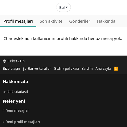
Bul
Profil mesajları
Son aktivite
Gönderiler
Hakkında
Charleslek adlı kullanıcının profili hakkında henüz mesaj yok.
Türkçe (TR)
Bize ulaşın
Şartlar ve kurallar
Gizlilik politikası
Yardım
Ana sayfa
R
S
S
Hakkımızda
asdadasdadasd
Neler yeni
Yeni mesajlar
Yeni profil mesajları